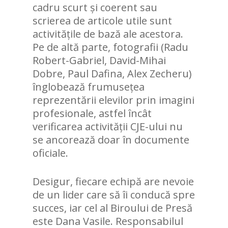
cadru scurt și coerent sau
scrierea de articole utile sunt
activitățile de bază ale acestora.
Pe de altă parte, fotografii (Radu
Robert-Gabriel, David-Mihai
Dobre, Paul Dafina, Alex Zecheru)
ACASĂ
înglobează frumusețea
reprezentării elevilor prin imagini
DESPRE NOI
profesionale, astfel încât
PARTENERI
verificarea activității CJE-ului nu
se ancorează doar în documente
DOCUMENTE
oficiale.
DEMERSURI
Desigur, fiecare echipă are nevoie
BLOG
de un lider care să îi conducă spre
succes, iar cel al Biroului de Presă
CONTACT
POZIȚII ȘI COMUNICA
este Dana Vasile. Responsabilul